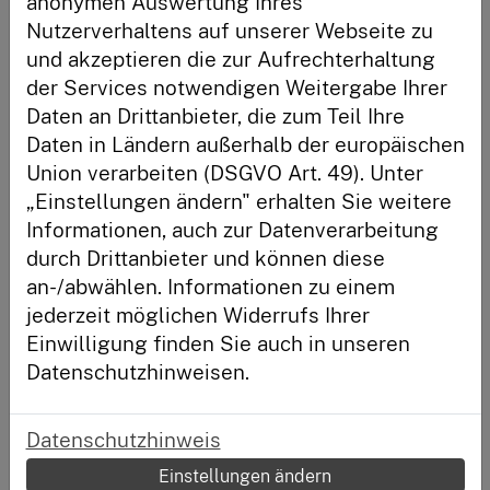
anonymen Auswertung Ihres
Nutzerverhaltens auf unserer Webseite zu
Anmelden
und akzeptieren die zur Aufrechterhaltung
der Services notwendigen Weitergabe Ihrer
Häufig spricht man im Zusammenhang mit Zeit- oder
Daten an Drittanbieter, die zum Teil Ihre
Neu hier?
Finanzplänen von Puffer und meint damit, dass man für
Daten in Ländern außerhalb der europäischen
den Notfall oder für unvorhergesehene Ereignisse eine
Registriere dich und habe deinen Lernstand immer im
Zeit- beziehungsweise Geldreserve eingeplant oder
Union verarbeiten (DSGVO Art. 49). Unter
Blick.
zurückgelegt hat. Hat man zum Beispiel für eine Reise
„Einstellungen ändern" erhalten Sie weitere
400,00 Euro Urlaubsgeld eingeplant, nimmt man
Registrieren
Informationen, auch zur Datenverarbeitung
zusätzliche 100,00 Euro als Puffer für den Notfall mit.
durch Drittanbieter und können diese
Andere Begriffe:
an-/abwählen. Informationen zu einem
jederzeit möglichen Widerrufs Ihrer
Einwilligung finden Sie auch in unseren
Datenschutzhinweisen.
Datenschutzhinweis
Einstellungen ändern