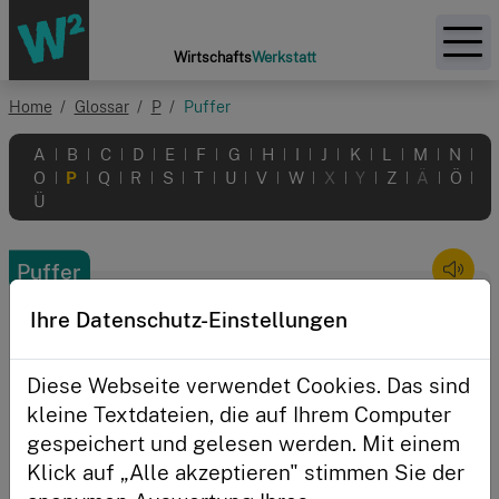
Zur Startseite
Wirtschafts
Werkstatt
Home
Glossar
P
Puffer
Themen
A
B
C
D
E
F
G
H
I
J
K
L
M
N
|
|
|
|
|
|
|
|
|
|
|
|
|
|
O
P
Q
R
S
T
U
V
W
X
Y
Z
Ä
Ö
|
|
|
|
|
|
|
|
|
|
|
|
|
|
Aktionen
Ü
Initiative
Puffer
Eingeplante Reserve
Ihre Datenschutz-Einstellungen
Anmelden
Diese Webseite verwendet Cookies. Das sind
kleine Textdateien, die auf Ihrem Computer
gespeichert und gelesen werden. Mit einem
Klick auf „Alle akzeptieren" stimmen Sie der
Angemeldet bleiben?