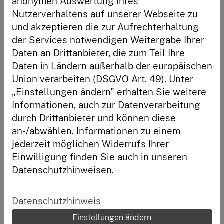
anonymen Auswertung Ihres
Nutzerverhaltens auf unserer Webseite zu
Anmelden
und akzeptieren die zur Aufrechterhaltung
siehe Lohnsteuerklasse
der Services notwendigen Weitergabe Ihrer
Andere Begriffe:
Daten an Drittanbieter, die zum Teil Ihre
Neu hier?
Daten in Ländern außerhalb der europäischen
Registriere dich und habe deinen Lernstand immer im
Union verarbeiten (DSGVO Art. 49). Unter
Blick.
„Einstellungen ändern" erhalten Sie weitere
Registrieren
Informationen, auch zur Datenverarbeitung
durch Drittanbieter und können diese
an-/abwählen. Informationen zu einem
jederzeit möglichen Widerrufs Ihrer
Einwilligung finden Sie auch in unseren
Datenschutzhinweisen.
Starke-Familien-Gesetz
Mit dem im Juli 2019 in Kraft getretenen Starke-Familien-
Gesetz (StaFamG) wurden die Reformen von zwei...
Datenschutzhinweis
Einstellungen ändern