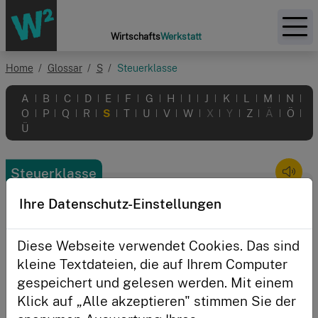
Zur Startseite
Wirtschafts
Werkstatt
Home
Glossar
S
Steuerklasse
Themen
A
B
C
D
E
F
G
H
I
J
K
L
M
N
|
|
|
|
|
|
|
|
|
|
|
|
|
|
O
P
Q
R
S
T
U
V
W
X
Y
Z
Ä
Ö
|
|
|
|
|
|
|
|
|
|
|
|
|
|
Aktionen
Ü
Initiative
Steuerklasse
Ihre Datenschutz-Einstellungen
Anmelden
Diese Webseite verwendet Cookies. Das sind
kleine Textdateien, die auf Ihrem Computer
gespeichert und gelesen werden. Mit einem
Klick auf „Alle akzeptieren" stimmen Sie der
Angemeldet bleiben?