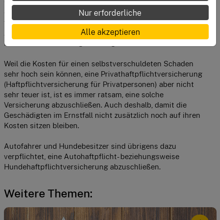
Gegenständen bezahlt, sondern auch die Kosten, die
Nur erforderliche
entstehen, wenn durch unsere Schuld eine Person verletzt
wurde. Hier kann es unter Umständen um sehr viel Geld
Alle akzeptieren
gehen, zum Beispiel wenn einer dauerhaft geschädigten
Person eine lebenslange Rente gezahlt werden muss.
Weil die Kosten für einen selbstverschuldeten Schaden
sehr hoch sein können, eine Privathaftpflichtversicherung
(Haftpflichtversicherung für Privatpersonen) aber nicht
sehr teuer ist, ist es immer ratsam, eine solche
Versicherung abzuschließen. Auch deshalb, damit die
Geschädigten im Ernstfall nicht zusätzlich noch auf ihren
Kosten sitzen bleiben.
Autofahrer und Hundebesitzer sind übrigens dazu
verpflichtet, eine Autohaftpflicht- beziehungsweise
Hundehaftpflichtversicherung abzuschließen.
Weitere Themen: