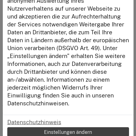
anonymen Auswertung Ihres
Nutzerverhaltens auf unserer Webseite zu
Anmelden
und akzeptieren die zur Aufrechterhaltung
der Services notwendigen Weitergabe Ihrer
Daten an Drittanbieter, die zum Teil Ihre
Neu hier?
Daten in Ländern außerhalb der europäischen
Registriere dich und habe deinen Lernstand immer im
Union verarbeiten (DSGVO Art. 49). Unter
Blick.
„Einstellungen ändern" erhalten Sie weitere
Registrieren
Informationen, auch zur Datenverarbeitung
durch Drittanbieter und können diese
an-/abwählen. Informationen zu einem
Für den Ernstfall
jederzeit möglichen Widerrufs Ihrer
Einwilligung finden Sie auch in unseren
Eine Haftpflichtversicherung braucht man für den Fall,
Datenschutzhinweisen.
dass man selbst Schäden verursacht hat und dafür
gegenüber den Geschädigten finanziell einstehen – also
haften – muss. Dann übernimmt die Versicherung die
Datenschutzhinweis
Kosten dafür. Sie ist eine besonders wichtige
Versicherung, weil sie nicht nur die Schäden an
Einstellungen ändern