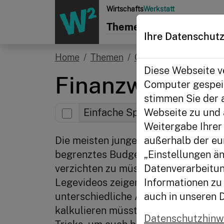
Zur Startseite
Wirtschafts
Werkstatt
Themen
Aktionen
Init
Ihre Datenschutz
Home
Themen
Glossar
Schufa
Diese Webseite ve
Finanzwissen i
Computer gespeic
stimmen Sie der 
Webseite zu und 
Einfache Sprache
Weitergabe Ihrer 
Die meisten jungen Menschen verfüg
außerhalb der eu
begrenztes Budget - und um trotzdem
„Einstellungen än
verzichten zu müssen, ist gute Planu
Datenverarbeitun
Legevideos zeigen wir euch, wie viel 
Informationen zu 
unterschiedliche Anschaffungen u
auch in unseren 
kalkulieren müsst. Nebenbei erfahrt 
Datenschutzhinw