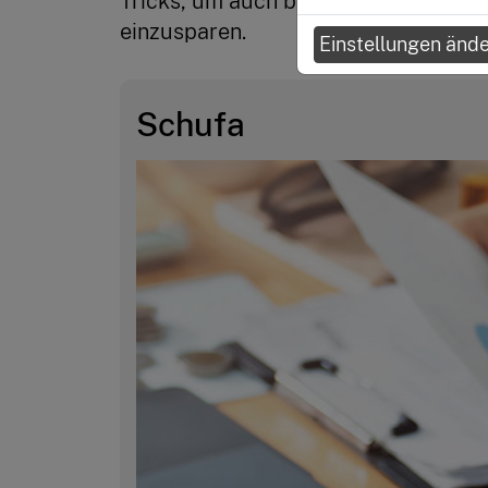
Tricks, um auch bei großen Investiti
einzusparen.
Einstellungen änd
Schufa