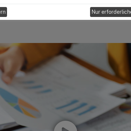
onen Geld
erfahrt ihr noch ein pa
Investitionen Geld einz
ern
Nur erforderlich