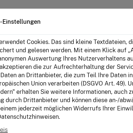
iative
-Einstellungen
rwendet Cookies. Das sind kleine Textdateien, d
n Legevideos
hert und gelesen werden. Mit einem Klick auf „A
anonymen Auswertung Ihres Nutzerverhaltens au
akzeptieren die zur Aufrechterhaltung der Serv
Daten an Drittanbieter, die zum Teil Ihre Daten i
en nur über ein
ropäischen Union verarbeiten (DSGVO Art. 49). U
Die meisten jungen Men
 auf nichts
dern" erhalten Sie weitere Informationen, auch z
begrenztes Budget - un
ng gefragt. Mit den
g durch Drittanbieter und können diese an-/abwä
verzichten zu müssen, i
Geld ihr für
einem jederzeit möglichen Widerrufs Ihrer Einwil
den Legevideos zeigen w
nd Unternehmungen
Datenschutzhinweisen.
unterschiedliche Ansc
ihr noch ein paar
Unternehmungen kalkul
eis