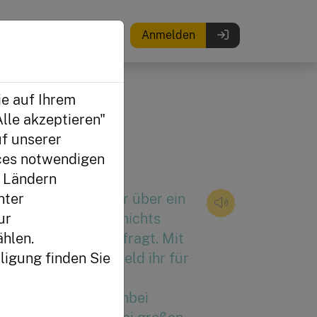
Anmelden
ie auf Ihrem
lle akzeptieren"
f unserer
ices notwendigen
n Ländern
nter
schen verfügen nur über ein
ur
d um trotzdem auf nichts
hlen.
st gute Planung gefragt. Mit
ligung finden Sie
ir euch, wie viel Geld ihr für
haffungen und
ieren müsst. Nebenbei