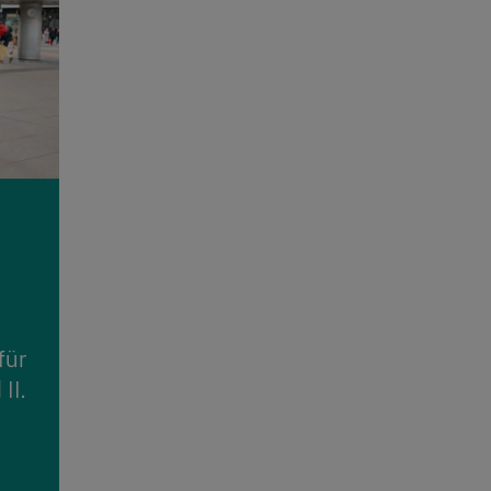
für
II.