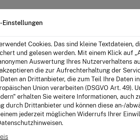
iative
-Einstellungen
rt
Grundsicherung
Expertengespräch: Grundsich
rwendet Cookies. Das sind kleine Textdateien, d
hert und gelesen werden. Mit einem Klick auf „A
ch: Grundsicherung
anonymen Auswertung Ihres Nutzerverhaltens au
akzeptieren die zur Aufrechterhaltung der Serv
Daten an Drittanbieter, die zum Teil Ihre Daten i
ropäischen Union verarbeiten (DSGVO Art. 49). U
dern" erhalten Sie weitere Informationen, auch z
eter Optiker. Ein Schicksalsschlag in seiner 
g durch Drittanbieter und können diese an-/abwä
 der Bahn geworfen und er hatte eine schwere 
einem jederzeit möglichen Widerrufs Ihrer Einwil
ben Rechnungen liegen, aufgrund langer 
Datenschutzhinweisen.
 wurde er von seinem Arbeitgeber entlassen. 
II und bemüht sich, die angehäuften Schulden 
eis