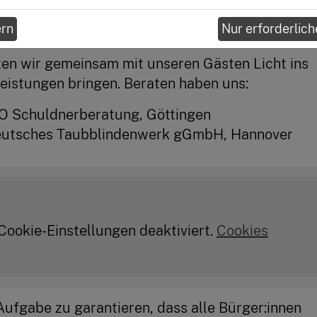
rziehende Mutter, ist auf finanzielle 
ern
Nur erforderlich
n wir gemeinsam mit unseren Gästen Licht ins 
leistungen bringen. Beraten haben uns:
 Schuldnerberatung, Göttingen

Deutsches Taubblindenwerk gGmbH, Hannover
 Cookie-Einstellungen deaktiviert.
Cookies
Aufgabe zu garantieren, dass alle Bürger:innen 