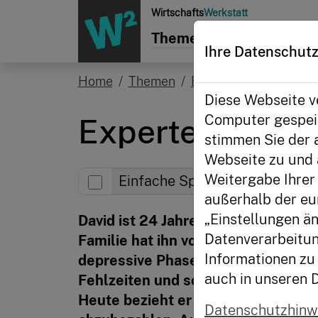
Zur Startseite
Wirtschafts
Werkstatt
Themen
Aktionen
Init
Ihre Datenschutz
Home
Themen
Eigenes Geld & Jobsta
Diese Webseite ve
Computer gespeic
Expertengesprä
stimmen Sie der 
Webseite zu und 
Weitergabe Ihrer 
Einfache Sprache
außerhalb der eu
„Einstellungen än
David ist 24 Jahre alt und ausgebild
Datenverarbeitun
Familie hat ihn vor vier Jahren aus
Informationen zu 
depressive Phase. Monatelang blie
auch in unseren 
Fehlzeiten und schlechter Leistung
Heute bezieht er Arbeitslosengeld 
Datenschutzhinw