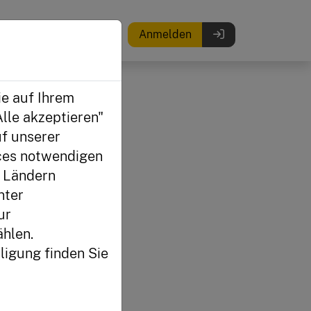
Anmelden
erung
ie auf Ihrem
lle akzeptieren"
f unserer
ices notwendigen
n Ländern
nter
ur
hlen.
ligung finden Sie