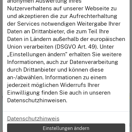
anonymen Auswertung Ihres
Nutzerverhaltens auf unserer Webseite zu
Anmelden
Der Begriff hierfür heißt Crowdsourcing. Doch was 
und akzeptieren die zur Aufrechterhaltung
ist das genau? Crowdsourcing setzt sich aus den 
der Services notwendigen Weitergabe Ihrer
Begriffen „Outsourcen“ und „Crowd“ zusammen. Es 
Daten an Drittanbieter, die zum Teil Ihre
geht dabei darum, bestimmte Aufgaben oder 
Neu hier?
Unternehmensprozesse an eine Gruppe freiwilliger 
Daten in Ländern außerhalb der europäischen
Registriere dich und habe deinen Lernstand immer im
User oder gezielt an eine Online-Community 
Union verarbeiten (DSGVO Art. 49). Unter
Blick.
auszulagern, um das Wissen Vieler – oft spricht man 
„Einstellungen ändern" erhalten Sie weitere
auch von der Schwarmintelligenz – zu nutzen und 
Registrieren
Informationen, auch zur Datenverarbeitung
Projekte oder Ideen umzusetzen. Die Ziele sind meist, 
neue Service- oder Produktideen zu generieren, 
durch Drittanbieter und können diese
konkrete Probleme zu lösen oder eine 
an-/abwählen. Informationen zu einem
Entscheidungsfindung voranzutreiben.
jederzeit möglichen Widerrufs Ihrer
Einwilligung finden Sie auch in unseren
Datenschutzhinweisen.
Datenschutzhinweis
Einstellungen ändern