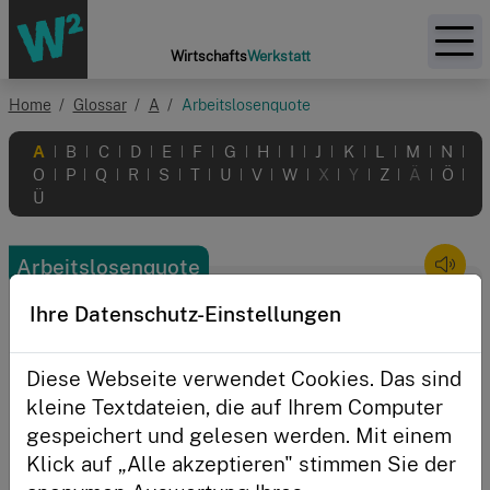
Zur Startseite
Wirtschafts
Werkstatt
Home
Glossar
A
Arbeitslosenquote
Themen
A
B
C
D
E
F
G
H
I
J
K
L
M
N
|
|
|
|
|
|
|
|
|
|
|
|
|
|
O
P
Q
R
S
T
U
V
W
X
Y
Z
Ä
Ö
|
|
|
|
|
|
|
|
|
|
|
|
|
|
Aktionen
Ü
Initiative
Arbeitslosenquote
Zeigt, wie gut Menschen in einem
Ihre Datenschutz-Einstellungen
Land Arbeit finden
Anmelden
Diese Webseite verwendet Cookies. Das sind
kleine Textdateien, die auf Ihrem Computer
gespeichert und gelesen werden. Mit einem
Klick auf „Alle akzeptieren" stimmen Sie der
Angemeldet bleiben?