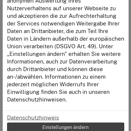
anonymen Auswertung Ihres
Nutzerverhaltens auf unserer Webseite zu
Anmelden
und akzeptieren die zur Aufrechterhaltung
der Services notwendigen Weitergabe Ihrer
Daten an Drittanbieter, die zum Teil Ihre
Neu hier?
Eine Quote ist ein Teil (oder Bruchteil) im Verhältnis zu
Daten in Ländern außerhalb der europäischen
einem Ganzen. Für die Arbeitslosenquote zählt man die
Registriere dich und habe deinen Lernstand immer im
Union verarbeiten (DSGVO Art. 49). Unter
Erwerbspersonen: Das sind alle Menschen, die mit ihrer
Blick.
Arbeit ihren Lebensunterhalt verdienen. Dann schaut
„Einstellungen ändern" erhalten Sie weitere
man nach, wie viele Personen sich bei der Arbeitsagentur
Registrieren
Informationen, auch zur Datenverarbeitung
arbeitslos gemeldet haben. Die Formel für die
durch Drittanbieter und können diese
Arbeitslosenquote ist: Gemeldete Arbeitslose geteilt
an-/abwählen. Informationen zu einem
durch Erwerbspersonen multipliziert mit 100.
jederzeit möglichen Widerrufs Ihrer
Andere Begriffe:
Einwilligung finden Sie auch in unseren
Datenschutzhinweisen.
Datenschutzhinweis
Einstellungen ändern