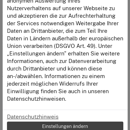
anonymen Auswertung Ihres
konfrontiert sehen – und zugleich häufig das 
benötigte Wissen zum Schutz vor Überschuldung 
Nutzerverhaltens auf unserer Webseite zu
Anmelden
weder in der Familie noch der Schule vermittelt 
und akzeptieren die zur Aufrechterhaltung
bekommen. 
der Services notwendigen Weitergabe Ihrer
Durch die Finanzierung der Programme mit den aus 
Daten an Drittanbieter, die zum Teil Ihre
Neu hier?
der Mehrwertsteuersenkung anfallenden Beträgen, 
Daten in Ländern außerhalb der europäischen
gibt die SCHUFA diese gezielt an die Gesellschaft 
Registriere dich und habe deinen Lernstand immer im
Union verarbeiten (DSGVO Art. 49). Unter
zurück. Zudem sollen die Maßnahmen über den 
Blick.
„Einstellungen ändern" erhalten Sie weitere
Zeitraum der befristeten Mehrwertsteuersenkung 
hinaus aufrechterhalten werden. Insgesamt wird die 
Registrieren
Informationen, auch zur Datenverarbeitung
SCHUFA Holding AG für die zusätzlichen Projekte in 
durch Drittanbieter und können diese
den Jahren 2020 und 2021 ca. 500.000 Euro zur 
an-/abwählen. Informationen zu einem
Verfügung stellen.
jederzeit möglichen Widerrufs Ihrer
Einwilligung finden Sie auch in unseren
Datenschutzhinweisen.
Glossar
Datenschutzhinweis
Mit über 400 Begriffen aus der Finanzwelt, ist unser Glossar
Einstellungen ändern
eins der umfangreichsten, die es momentan gibt.