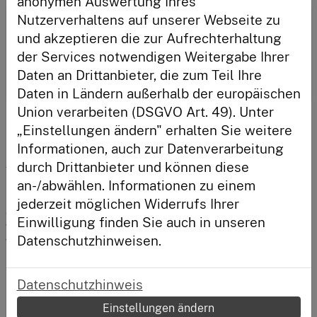
anonymen Auswertung Ihres
Nutzerverhaltens auf unserer Webseite zu
Anmelden
Externes Video
und akzeptieren die zur Aufrechterhaltung
der Services notwendigen Weitergabe Ihrer
Sie haben externe Inhalte in den Cookie-
Einstellungen deaktiviert.
Cookies anpassen
Daten an Drittanbieter, die zum Teil Ihre
Neu hier?
Daten in Ländern außerhalb der europäischen
Registriere dich und habe deinen Lernstand immer im
Union verarbeiten (DSGVO Art. 49). Unter
Blick.
Zu Wort kamen aber auch beispielhaft für alle 
„Einstellungen ändern" erhalten Sie weitere
Projekte im Bereich W2 Lokal Frau Moers für die 
Registrieren
Informationen, auch zur Datenverarbeitung
Bundesarbeitsgemeinschaft Schuldnerberatung e.V., 
durch Drittanbieter und können diese
für Social UP ein engagierter Student der 
an-/abwählen. Informationen zu einem
Hochschule für Wirtschaft und Gesellschaft 
Ludwigshafen, Fachbereich Sozial- und 
jederzeit möglichen Widerrufs Ihrer
Gesundheitswesen und Frau Schmutzler und Herr 
Einwilligung finden Sie auch in unseren
Wagner für das Luisenburg-Gymnasium in 
Datenschutzhinweisen.
Wunsiedel. Vor ihnen liegt eine spannende Zeit, denn 
neben einer finanziellen Spende bietet 3 für mehr 
Finanzbildung programmbegleitende Coachings. Die 
Datenschutzhinweis
Ergebnisse werden im kommenden Jahr in einem 
Summit präsentiert.
Einstellungen ändern