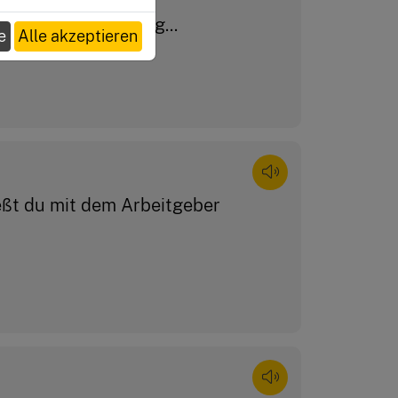
äßig einen vorher
t der Endabrechnung...
e
Alle akzeptieren
eßt du mit dem Arbeitgeber