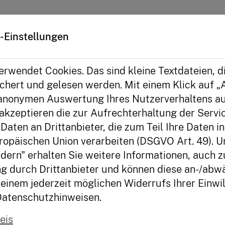
iative
-Einstellungen
rwendet Cookies. Das sind kleine Textdateien, d
n Legevideos
hert und gelesen werden. Mit einem Klick auf „A
anonymen Auswertung Ihres Nutzerverhaltens au
en nur über ein begrenztes Budget - und um
akzeptieren die zur Aufrechterhaltung der Serv
ssen, ist gute Planung gefragt. Mit den
Daten an Drittanbieter, die zum Teil Ihre Daten i
 Geld ihr für unterschiedliche Anschaffungen
ropäischen Union verarbeiten (DSGVO Art. 49). U
t. Nebenbei erfahrt ihr noch ein paar Tricks,
dern" erhalten Sie weitere Informationen, auch z
ld einzusparen.
g durch Drittanbieter und können diese an-/abwä
einem jederzeit möglichen Widerrufs Ihrer Einwil
Datenschutzhinweisen.
Abschlagszahlung
eis