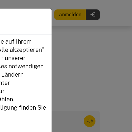
Anmelden
ie auf Ihrem
lle akzeptieren"
f unserer
ices notwendigen
n Ländern
nter
ur
hlen.
ligung finden Sie