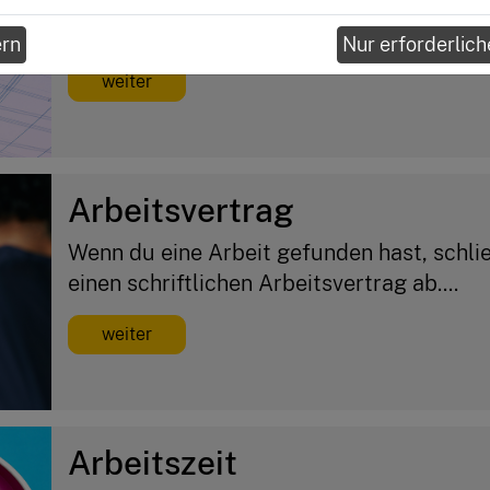
Bei Abschlagszahlungen zahlst du regelm
festgelegten Betrag. Dieser wird dann mi
ern
Nur erforderlich
weiter
Arbeitsvertrag
Wenn du eine Arbeit gefunden hast, schli
einen schriftlichen Arbeitsvertrag ab....
weiter
Arbeitszeit