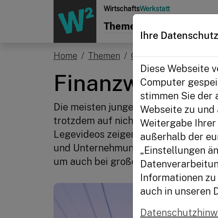
Zur Startseite
Wirtschafts
Werkstatt
Themen
Aktionen
Init
Ihre Datenschutz
Home
Themen
Glossar
Legevideo
Diese Webseite ve
Finanzwissen i
Computer gespeic
stimmen Sie der 
Die meisten jungen Menschen verfüg
Webseite zu und 
trotzdem auf nichts verzichten zu mü
Weitergabe Ihrer 
Legevideos zeigen wir euch, wie viel
außerhalb der eu
und Unternehmungen kalkulieren müss
„Einstellungen än
um auch bei großen Investitionen Ge
Datenverarbeitun
Informationen zu 
auch in unseren 
Datenschutzhinw